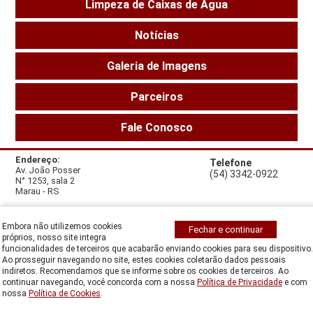
Limpeza de Caixas de Água
Notícias
Galeria de Imagens
Parceiros
Fale Conosco
Endereço:
Telefone
Av. João Posser
(54) 3342-0922
N° 1253, sala 2
Marau - RS
E-mail
atendimento@desinsetizadoramarauense.com.br
Embora não utilizemos cookies
Fechar e continuar
próprios, nosso site integra
funcionalidades de terceiros que acabarão enviando cookies para seu dispositivo.
Acessar versão desktop
|
tecnologia Artemidas
Ao prosseguir navegando no site, estes cookies coletarão dados pessoais
indiretos. Recomendamos que se informe sobre os cookies de terceiros. Ao
continuar navegando, você concorda com a nossa
Política de Privacidade
e com
nossa
Política de Cookies
.